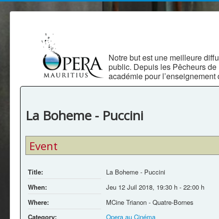
Notre but est une meilleure diffu
public. Depuis les Pêcheurs de
académie pour l’enseignement d
La Boheme - Puccini
Event
Title:
La Boheme - Puccini
When:
Jeu 12 Juil 2018
,
19:30 h
-
22:00 h
Where:
MCine Trianon - Quatre-Bornes
Category:
Opera au Cinéma