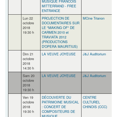
MUSIQUE FRANCOIS
MITTERRAND - FREE
ENTRANCE
Lun 22
PROJECTION DE
MCine Trianon
Q
octobre
DOCUMENTAIRES SUR
2018
LE "MAKING OF" DE
19:30 h
CARMEN 2010 et
TRAVIATA 2012
(PRODUCTIONS
D'OPERA MAURITIUS)
Dim 21
LA VEUVE JOYEUSE
J&J Auditorium
P
octobre
2018
14:30 h
Sam 20
LA VEUVE JOYEUSE
J&J Auditorium
P
octobre
2018
19:30 h
Ven 19
DÉCOUVERTE DU
CENTRE
B
octobre
PATRIMOINE MUSICAL
CULTUREL
V
2018
: CONCERT DE
CHINOIS (CCC)
19:30 h
COMPOSITEURS DE
MUSIQUE