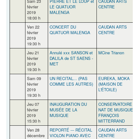
Sam 23
PIERRE ET LE LOUP et
CAUDAN ARTS
P
février
LE QUATUOR
CENTRE
2019
MALENGA
18:00 h
Ven 22
CONCERT DU
CAUDAN ARTS
P
février
QUATUOR MALENGA
CENTRE
2019
19:30 h
Jeu 21
Annulé xxx SANSON et
MCine Trianon
Q
février
DALILA de ST SAENS -
2019
MET
19:30 h
Sam 09
UN RECITAL... (PAS
EUREKA, MOKA
février
COMME LES AUTRES)
(MAISON DE
2019
L'ÉTOILE)
19:30 h
Jeu 07
INAUGURATION DU
CONSERVATOIRE
Q
février
MUSÉE DE LA
NAT DE MUSIQUE
2019
MUSIQUE
FRANÇOIS
15:30 h
MITTERRAND
Ven 28
REPORTÉ --- RÉCITAL
CAUDAN ARTS
P
décembre
VIOLON PIANO AVEC
CENTRE