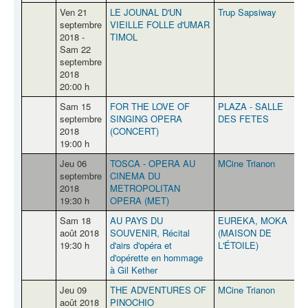
Ven 21
LE JOUNAL D'UN
Trup Sapsiway
septembre
VIEILLE FOLLE d'UMAR
2018 -
TIMOL
Sam 22
septembre
2018
20:00 h
Sam 15
FOR THE LOVE OF
PLAZA - SALLE
R
septembre
SINGING OPERA
DES FETES
2018
(CONCERT)
19:00 h
Jeu 06
TOSCA - OPERA AU
MCine Trianon
Q
septembre
CINEMA DU
2018
METROPOLITAN
19:30 h
OPERA (MET)
Sam 18
AU PAYS DU
EUREKA, MOKA
août 2018
SOUVENIR, Récital
(MAISON DE
19:30 h
d'airs d'opéra et
L'ÉTOILE)
d'opérette en hommage
à Gil Kether
Jeu 09
THE ADVENTURES OF
MCine Trianon
Q
août 2018
PINOCHIO