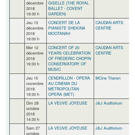
décembre
GISELLE (THE ROYAL
2018
BALLET - COVENT
19:30 h
GARDEN)
Jeu 13
CONCERT DE LA
CAUDAN ARTS
P
décembre
PIANISTE SHEKINA
CENTRE
2018
MOOTANAH
19:00 h
Mer 12
CONCERT OF 20
CAUDAN ARTS
P
décembre
YEARS CELEBRATION
CENTRE
2018
OF FREDERIC CHOPIN
19:30 h
CONSERVATORY OF
MUSIC
Jeu 15
CENDRILLON - OPERA
MCine Trianon
Q
novembre
AU CINEMA DU
2018
METROPOLITAN
19:30 h
OPERA (MET)
Dim 28
LA VEUVE JOYEUSE
J&J Auditorium
P
octobre
2018
14:30 h
Sam 27
LA VEUVE JOYEUSE
J&J Auditorium
P
octobre