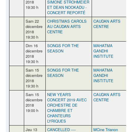
2018
SIMONE STROHMEIER
19:30 h
ET DEAN NOOKADU -
CONCERT REPORTÉ
Sam 22
CHRISTMAS CAROLS
CAUDAN ARTS
P
décembre
AU CAUDAN ARTS
CENTRE
2018
CENTRE
19:30 h
Dim 16
SONGS FOR THE
MAHATMA
décembre
SEASON
GANDHI
2018
INSTITUTE
19:30 h
Sam 15
SONGS FOR THE
MAHATMA
décembre
SEASON
GANDHI
2018
INSTITUTE
19:30 h
Sam 15
NEW YEAR'S
CAUDAN ARTS
P
décembre
CONCERT 2019 AVEC
CENTRE
2018
ORCHESTRE DE
19:00 h
CHAMBRE ET
CHANTEURS
LYRIQUES
Jeu 13
CANCELLED ----
MCine Trianon
Q