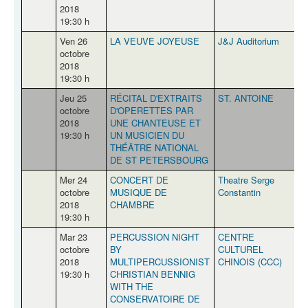
2018
19:30 h
Ven 26
LA VEUVE JOYEUSE
J&J Auditorium
P
octobre
2018
19:30 h
Jeu 25
RÉCITAL D'EXTRAITS
ST. ANTOINE
octobre
D'OPERETTES PAR
2018
UNE CHANTEUSE ET
19:30 h
UN MUSICIEN DU
THÉÂTRE NATIONAL
DE ST PETERSBOURG
Mer 24
CONCERT DE
Theatre Serge
octobre
MUSIQUE DE
Constantin
2018
CHAMBRE
19:30 h
Mar 23
PERCUSSION NIGHT
CENTRE
B
octobre
BY
CULTUREL
V
2018
MULTIPERCUSSIONIST
CHINOIS (CCC)
19:30 h
CHRISTIAN BENNIG
WITH THE
CONSERVATOIRE DE