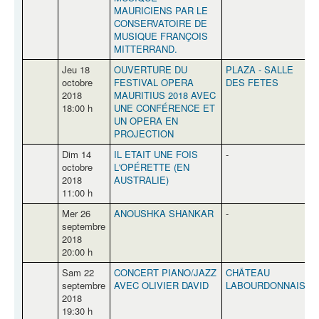
MAURICIENS PAR LE
CONSERVATOIRE DE
MUSIQUE FRANÇOIS
MITTERRAND.
Jeu 18
OUVERTURE DU
PLAZA - SALLE
R
octobre
FESTIVAL OPERA
DES FETES
2018
MAURITIUS 2018 AVEC
18:00 h
UNE CONFÉRENCE ET
UN OPERA EN
PROJECTION
Dim 14
IL ETAIT UNE FOIS
-
-
octobre
L'OPÉRETTE (EN
2018
AUSTRALIE)
11:00 h
Mer 26
ANOUSHKA SHANKAR
-
-
septembre
2018
20:00 h
Sam 22
CONCERT PIANO/JAZZ
CHÂTEAU
septembre
AVEC OLIVIER DAVID
LABOURDONNAIS
2018
19:30 h