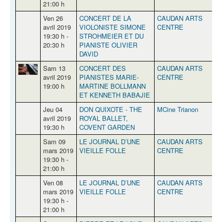
21:00 h
Ven 26
CONCERT DE LA
CAUDAN ARTS
P
avril 2019
VIOLONISTE SIMONE
CENTRE
19:30 h -
STROHMEIER ET DU
20:30 h
PIANISTE OLIVIER
DAVID
Sam 13
CONCERT DES
CAUDAN ARTS
P
avril 2019
PIANISTES MARIE-
CENTRE
19:00 h
MARTINE BOLLMANN
ET KENNETH BABAJIE
Jeu 04
DON QUIXOTE - THE
MCine Trianon
Q
avril 2019
ROYAL BALLET,
19:30 h
COVENT GARDEN
Sam 09
LE JOURNAL D’UNE
CAUDAN ARTS
P
mars 2019
VIEILLE FOLLE
CENTRE
19:30 h -
21:00 h
Ven 08
LE JOURNAL D’UNE
CAUDAN ARTS
P
mars 2019
VIEILLE FOLLE
CENTRE
19:30 h -
21:00 h