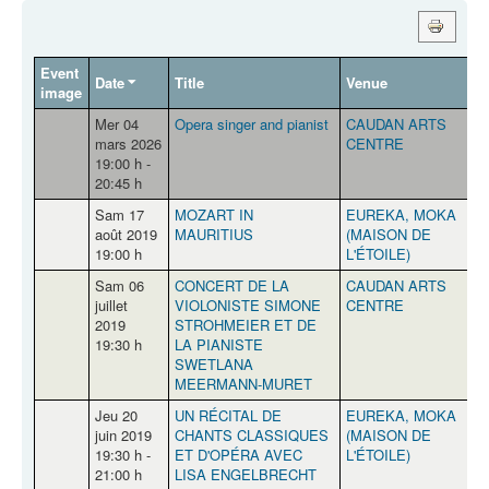
Event
Date
Title
Venue
C
image
Mer 04
Opera singer and pianist
CAUDAN ARTS
P
mars 2026
CENTRE
19:00 h -
20:45 h
Sam 17
MOZART IN
EUREKA, MOKA
août 2019
MAURITIUS
(MAISON DE
19:00 h
L'ÉTOILE)
Sam 06
CONCERT DE LA
CAUDAN ARTS
P
juillet
VIOLONISTE SIMONE
CENTRE
2019
STROHMEIER ET DE
19:30 h
LA PIANISTE
SWETLANA
MEERMANN-MURET
Jeu 20
UN RÉCITAL DE
EUREKA, MOKA
juin 2019
CHANTS CLASSIQUES
(MAISON DE
19:30 h -
ET D'OPÉRA AVEC
L'ÉTOILE)
21:00 h
LISA ENGELBRECHT