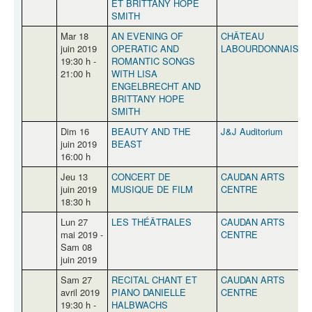
ET BRITTANY HOPE
SMITH
Mar 18
AN EVENING OF
CHÂTEAU
juin 2019
OPERATIC AND
LABOURDONNAIS
19:30 h -
ROMANTIC SONGS
21:00 h
WITH LISA
ENGELBRECHT AND
BRITTANY HOPE
SMITH
Dim 16
BEAUTY AND THE
J&J Auditorium
P
juin 2019
BEAST
16:00 h
Jeu 13
CONCERT DE
CAUDAN ARTS
P
juin 2019
MUSIQUE DE FILM
CENTRE
18:30 h
Lun 27
LES THÉÂTRALES
CAUDAN ARTS
P
mai 2019 -
CENTRE
Sam 08
juin 2019
Sam 27
RECITAL CHANT ET
CAUDAN ARTS
P
avril 2019
PIANO DANIELLE
CENTRE
19:30 h -
HALBWACHS